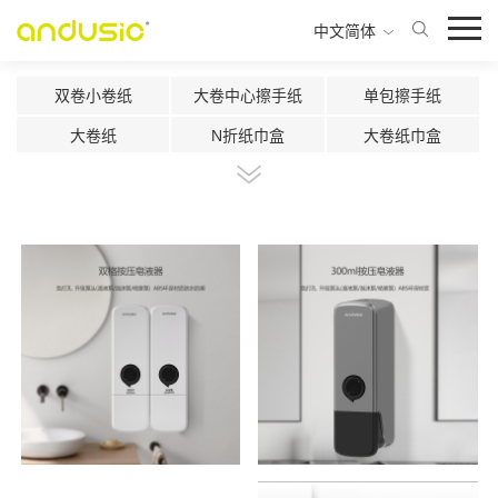
中文简体
双卷小卷纸
大卷中心擦手纸
单包擦手纸
大卷纸
N折纸巾盒
大卷纸巾盒
双卷纸巾盒
中心抽双卷纸巾盒
中心抽纸巾盒
智能感应切纸机
自动切纸机
超声波片香氛机
二流体雾化香氛机
小空间使用香氛盒
300ml马桶消毒器
500ml马桶消毒器
1000ml感应皂液器
1000按压皂液器
800ml按压皂液器
500ml按压皂液器
300ml按压皂液器
450ml感应出液机
多功能纸巾盒
420ml按压皂液器