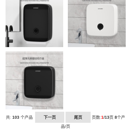
共:
103
个产品
下一页
尾页
页数:
1
/13
页
8
个产
品/页