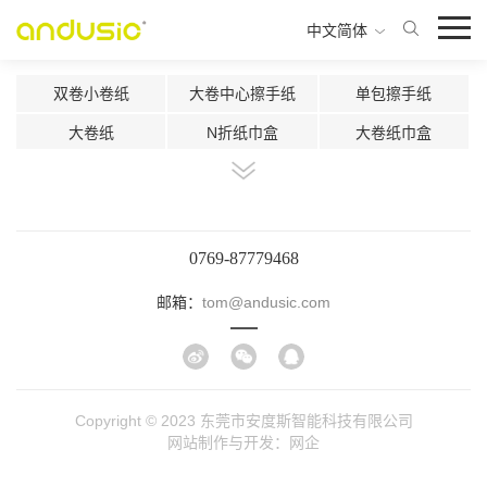
中文简体
双卷小卷纸
大卷中心擦手纸
单包擦手纸
大卷纸
N折纸巾盒
大卷纸巾盒
双卷纸巾盒
中心抽双卷纸巾盒
中心抽纸巾盒
智能感应切纸机
自动切纸机
超声波片香氛机
二流体雾化香氛机
小空间使用香氛盒
300ml马桶消毒器
0769-87779468
500ml马桶消毒器
1000ml感应皂液器
1000按压皂液器
邮箱：
tom@andusic.com
800ml按压皂液器
500ml按压皂液器
300ml按压皂液器
450ml感应出液机
多功能纸巾盒
420ml按压皂液器
Copyright © 2023 东莞市安度斯智能科技有限公司
网站制作与开发：
网企