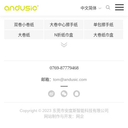
中文简体
双卷小卷纸
大卷中心擦手纸
单包擦手纸
大卷纸
N折纸巾盒
大卷纸巾盒
双卷纸巾盒
中心抽双卷纸巾盒
中心抽纸巾盒
智能感应切纸机
自动切纸机
超声波片香氛机
二流体雾化香氛机
小空间使用香氛盒
300ml马桶消毒器
0769-87779468
500ml马桶消毒器
1000ml感应皂液器
1000按压皂液器
邮箱：
tom@andusic.com
800ml按压皂液器
500ml按压皂液器
300ml按压皂液器
450ml感应出液机
多功能纸巾盒
420ml按压皂液器
Copyright © 2023 东莞市安度斯智能科技有限公司
网站制作与开发：
网企