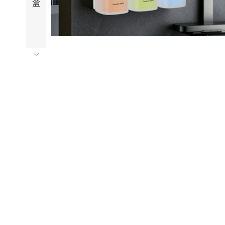
盒
中
心
抽
双
卷
纸
巾
盒
中
心