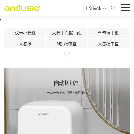
中文简体
\
双卷小卷纸
大卷中心擦手纸
单包擦手纸
大卷纸
N折纸巾盒
大卷纸巾盒
双卷纸巾盒
中心抽双卷纸巾盒
中心抽纸巾盒
智能感应切纸机
自动切纸机
超声波片香氛机
二流体雾化香氛机
小空间使用香氛盒
300ml马桶消毒器
500ml马桶消毒器
1000ml感应皂液器
1000按压皂液器
800ml按压皂液器
500ml按压皂液器
300ml按压皂液器
450ml感应出液机
多功能纸巾盒
420ml按压皂液器